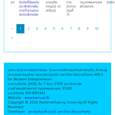
20
ปัจจัยที่มีผลต่อ
นางฤทัย
การ
กรุงเทพมหานคร
2560
ประสิทธิภาพใน
กาญจน์ ตา
จัดการ
(หัวหมาก)
การทำงานของ
สาโรจน์
(รุ่นที่
นักรังสีเทคนิค
7)
«
1
2
3
4
5
6
7
8
9
10
»
บทความวิชาการค้นคว้าอิสระ โครงการบริหารธุรกิจมหาบัณฑิต สำหรับผู้
ประกอบการยุคใหม่ คณะบริหารธุรกิจ มหาวิทยาลัยรามคำแหง M.B.A.
for Modern Entrepreneurs
อาคารสุโขทัย (SKB) ชั้น 7 ห้อง 0709 มหาวิทยาลัย
รามคำแหง(หัวหมาก) กรุงเทพมหานคร 10240
เบอร์ติดต่อ 091-8161343
Website :
www.me.ru.ac.th
Copyright © 2026 Ramkhamhaeng University.All Rights
Reserved.
Developer :
สถาบันคอมพิวเตอร์ มหาวิทยาลัยรามคำแหง