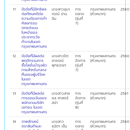
11
ปัจจัยที่มีอิทธิพล
นางสาวอุมา
การ
กรุงเทพมหานคร
2560
ต่อทัศนคติต่อ
ภรณ์ ปาน
ตลาด
(หัวหมาก)
ความต้องการทำ
ฉิม
(รุ่นที่
ศัลยกรรม
7)
ตกแต่งบน
ใบหน้าของ
ประชากรวัย
ทำงานในเขต
กรุงเทพมหานคร
12
ปัจจัยที่มีผลต่อ
นางสาวจิต
การ
กรุงเทพมหานคร
2560
พฤติกรรมการ
ตาภรณ์
จัดการ
(หัวหมาก)
ซื้อโลชั่นบำรุงผิว
พุทธฉายา
(รุ่นที่
กายสำหรับกลาง
7)
คืนของผู้บริโภค
ในเขต
กรุงเทพมหานคร
13
ปัจจัยที่มีผลต่อ
นางสาวสาย
การ
กรุงเทพมหานคร
2561
การออมเงินของ
ชล ศาสตร์
จัดการ
(หัวหมาก)
พนักงานบริษัท
สง่า
(รุ่นที่
เอกชน ในเขต
8)
กรุงเทพมหานคร
14
ภาพลักษณ์
นางสาว
การ
กรุงเทพมหานคร
2560
ตราสินค้าและ
ธนิตา เข็ม
ตลาด
(หัวหมาก)