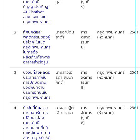
เทคโนโลยี
กุล
(รุ่นที่
ปัญญาประดิษฐ์
9)
AI-Chatbot
ของโรงแรมใน
กรุงเทพมหานคร
2
ทัศนคติและ
นายอาบีดิน
การ
กรุงเทพมหานคร
2561
พฤติกรรมของผู้
อาดำ
ตลาด
(หัวหมาก)
บริโภค ในเขต
(รุ่นที่
กรุงเทพมหานคร
8)
ในการซื้อ
ผลิตภัณฑ์อาหาร
ฮาลาลสำเร็จรูป
3
ปัจจัยที่ส่งผลต่อ
นางสาวไอ
การ
กรุงเทพมหานคร
2561
ประสิทธิภาพใน
รดา สมนา
จัดการ
(หัวหมาก)
การปฏิบัติงาน
ศักดิ์
(รุ่นที่
ของพนักงาน
8)
บริษัทเอกชนใน
กรุงเทพมหานคร
4
ปัจจัยที่มีผลต่อ
นางสาวฐิตา
การ
กรุงเทพมหานคร
2561
การยอมรับการ
เฉิดวาสนา
จัดการ
(หัวหมาก)
เปลี่ยนแปลง
(รุ่นที่
เทคโนโลยี
8)
สารสนเทศที่เข้า
มาใหม่ในพยาบาล
ช่วงอายุ 40-60