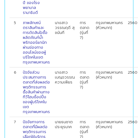
ปี ของโรง
พยาบาล
รามาธิบดี
5
ภาพลักษณ์
นางสาว
การ
กรุงเทพมหานคร
2560
ตราสินค้าและ
วรรณฤดี สุ
ตลาด
(หัวหมาก)
การตัดสินใจซื้อ
ขนันที
(รุ่นที่
ผลิตภัณฑ์น้ำ
7)
พริกออร์แกนิก
ผ่านช่องทาง
ออนไลน์ของผู้
บริโภคในเขต
กรุงเทพมหานคร
6
ปัจจัยส่วน
นางสาว
การ
กรุงเทพมหานคร
2560
ประสมทางการ
เบญจวรรณ
ตลาด
(หัวหมาก)
ตลาดที่ส่งผลต่อ
ความเพียร
(รุ่นที่
พฤติกรรมการ
7)
ซื้อสินค้าผ่านทาง
ทีวีโฮมช็อปปิ้ง
ของผู้บริโภคใน
เขต
กรุงเทพมหานคร
7
ปัจจัยทางการ
นายธนชาต
การ
กรุงเทพมหานคร
2560
ตลาดที่มีผลต่อ
ประยุรนาค
ตลาด
(หัวหมาก)
พฤติกรรมการ
(รุ่นที่
เลือกใช้บริการ
7)