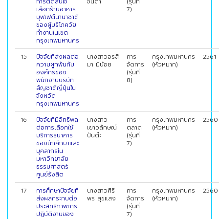
การตัดสินใจ
จินดา
(รุ่นที่
เลือกร้านอาหาร
7)
บุฟเฟต์นานาชาติ
ของผู้บริโภควัย
ทํางานในเขต
กรุงเทพมหานคร
15
ปัจจัยที่ส่งผลต่อ
นางสาวอรสิ
การ
กรุงเทพมหานคร
2561
ความผูกพันกับ
มา มีน้อย
จัดการ
(หัวหมาก)
องค์กรของ
(รุ่นที่
พนักงานบริษัท
8)
สัญชาติญี่ปุ่นใน
จังหวัด
กรุงเทพมหานคร
16
ปัจจัยที่มีอิทธิพล
นางสาว
การ
กรุงเทพมหานคร
2560
ต่อการเลือกใช้
เยาวลักษณ์
ตลาด
(หัวหมาก)
บริการธนาคาร
ปันต๊ะ
(รุ่นที่
ของนักศึกษาและ
7)
บุคลากรใน
มหาวิทยาลัย
ธรรมศาสตร์
ศูนย์รังสิต
17
การศึกษาปัจจัยที่
นางสาวศิริ
การ
กรุงเทพมหานคร
2560
ส่งผลกระทบต่อ
พร สุขแสง
จัดการ
(หัวหมาก)
ประสิทธิภาพการ
(รุ่นที่
ปฏิบัติงานของ
7)