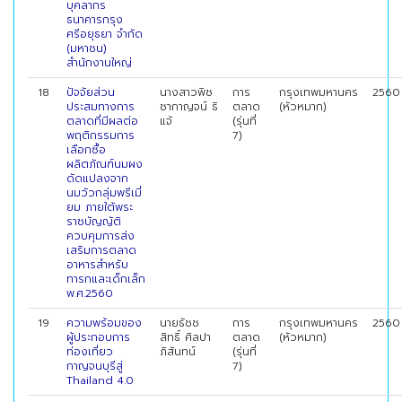
บุคลากร
ธนาคารกรุง
ศรีอยุธยา จำกัด
(มหาชน)
สำนักงานใหญ่
18
ปัจจัยส่วน
นางสาวพิช
การ
กรุงเทพมหานคร
2560
ประสมทางการ
ชากาญจน์ ธิ
ตลาด
(หัวหมาก)
ตลาดที่มีผลต่อ
แจ้
(รุ่นที่
พฤติกรรมการ
7)
เลือกซื้อ
ผลิตภัณฑ์นมผง
ดัดแปลงจาก
นมวัวกลุ่มพรีเมี่
ยม ภายใต้พระ
ราชบัญญัติ
ควบคุมการส่ง
เสริมการตลาด
อาหารสําหรับ
ทารกและเด็กเล็ก
พ.ศ.2560
19
ความพร้อมของ
นายธัชช
การ
กรุงเทพมหานคร
2560
ผู้ประกอบการ
สิทธิ์ ศิลปา
ตลาด
(หัวหมาก)
ท่องเที่ยว
ภิสันทน์
(รุ่นที่
กาญจนบุรีสู่
7)
Thailand 4.0