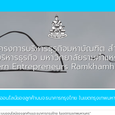
ครงการบริหารธุรกิจมหาบัณฑิต ส
ริหารธุรกิจ มหาวิทยาลัยรามคำแ
ern Entrepreneurs Ramkhamh
บบออนไลน์ของลูกค้าบมจ.ธนาคารกรุงไทย ในเขตกรุงเทพมห
างระบบออนไลน์ของลูกค้าบมจ.ธนาคารกรุงไทย ในเขตกรุงเทพมหานคร”