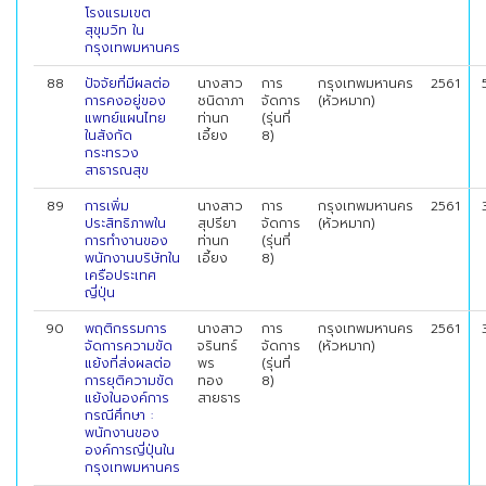
โรงแรมเขต
สุขุมวิท ใน
กรุงเทพมหานคร
88
ปัจจัยที่มีผลต่อ
นางสาว
การ
กรุงเทพมหานคร
2561
การคงอยู่ของ
ชนิดาภา
จัดการ
(หัวหมาก)
แพทย์แผนไทย
ท่านก
(รุ่นที่
ในสังกัด
เอี้ยง
8)
กระทรวง
สาธารณสุข
89
การเพิ่ม
นางสาว
การ
กรุงเทพมหานคร
2561
ประสิทธิภาพใน
สุปรียา
จัดการ
(หัวหมาก)
การทำงานของ
ท่านก
(รุ่นที่
พนักงานบริษัทใน
เอี้ยง
8)
เครือประเทศ
ญี่ปุ่น
90
พฤติกรรมการ
นางสาว
การ
กรุงเทพมหานคร
2561
จัดการความขัด
จรินทร์
จัดการ
(หัวหมาก)
แย้งที่ส่งผลต่อ
พร
(รุ่นที่
การยุติความขัด
ทอง
8)
แย้งในองค์การ
สายธาร
กรณีศึกษา :
พนักงานของ
องค์การญี่ปุ่นใน
กรุงเทพมหานคร