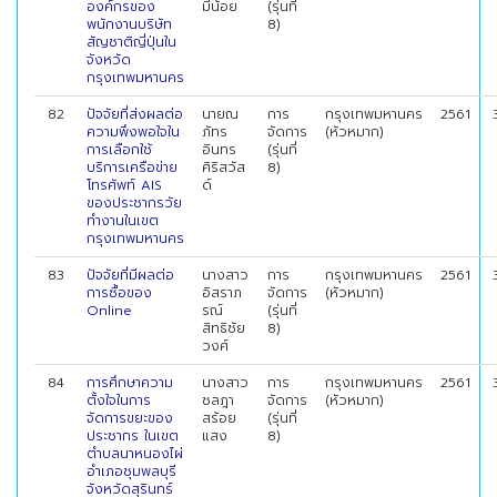
องค์กรของ
มีน้อย
(รุ่นที่
พนักงานบริษัท
8)
สัญชาติญี่ปุ่นใน
จังหวัด
กรุงเทพมหานคร
82
ปัจจัยที่ส่งผลต่อ
นายณ
การ
กรุงเทพมหานคร
2561
ความพึงพอใจใน
ภัทร
จัดการ
(หัวหมาก)
การเลือกใช้
อินทร
(รุ่นที่
บริการเครือข่าย
ศิริสวัส
8)
โทรศัพท์ AIS
ด์
ของประชากรวัย
ทำงานในเขต
กรุงเทพมหานคร
83
ปัจจัยที่มีผลต่อ
นางสาว
การ
กรุงเทพมหานคร
2561
การซื้อของ
อิสราภ
จัดการ
(หัวหมาก)
Online
รณ์
(รุ่นที่
สิทธิชัย
8)
วงศ์
84
การศึกษาความ
นางสาว
การ
กรุงเทพมหานคร
2561
ตั้งใจในการ
ชลฎา
จัดการ
(หัวหมาก)
จัดการขยะของ
สร้อย
(รุ่นที่
ประชากร ในเขต
แสง
8)
ตำบลนาหนองไผ่
อำเภอชุมพลบุรี
จังหวัดสุรินทร์