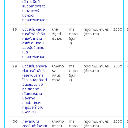
เล็ก ในพื้นที่
แขวงลาดพร้าว
เขตลาดพร้าว
จังหวัด
กรุงเทพมหานคร
98
ปัจจัยที่มีผลต่อ
นาย
การ
กรุงเทพมหานคร
2560
การตัดสินใจซื้อ
วิฑูรย์
ตลาด
(หัวหมาก)
กาแฟจากร้าน
ชีวาจร
(รุ่นที่
คาเฟ่ อเมซอน
7)
ของผู้บริโภคใน
เขต
กรุงเทพมหานคร
99
ปัจจัยที่มีอิทธิพล
นางสาว
การ
กรุงเทพมหานคร
2560
ต่อการตัดสินใจ
รส
ตลาด
(หัวหมาก)
เลือกใช้บริการ
สุคนธ์
(รุ่นที่
โรงแรมฮอลิเดย์
ภาวลี
7)
อินน์แอนด์สวี
ทระยองซิตี้
เซ็นเตอร์ผ่าน
ช่องทาง
ออนไลน์ของ
กลุ่มวัยทำงาน
(Gen Y)
100
ภาพลักษณ์
นางสาว
การ
กรุงเทพมหานคร
2560
ตราสินค้าโอชายะ
พรรณ
ตลาด
(หัวหมาก)