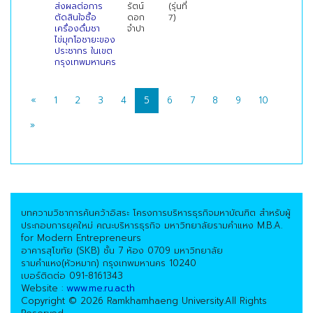
ส่งผลต่อการ
รัตน์
(รุ่นที่
ตัดสินใจซื้อ
ดอก
7)
เครื่องดื่มชา
จำปา
ไข่มุกโอชายะของ
ประชากร ในเขต
กรุงเทพมหานคร
«
1
2
3
4
5
6
7
8
9
10
»
บทความวิชาการค้นคว้าอิสระ โครงการบริหารธุรกิจมหาบัณฑิต สำหรับผู้
ประกอบการยุคใหม่ คณะบริหารธุรกิจ มหาวิทยาลัยรามคำแหง M.B.A.
for Modern Entrepreneurs
อาคารสุโขทัย (SKB) ชั้น 7 ห้อง 0709 มหาวิทยาลัย
รามคำแหง(หัวหมาก) กรุงเทพมหานคร 10240
เบอร์ติดต่อ 091-8161343
Website :
www.me.ru.ac.th
Copyright © 2026 Ramkhamhaeng University.All Rights