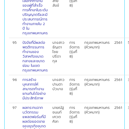
เลือกที่ทำงาน
สาย
(รุ่นที่
ของผู้ที่สำเร็จ
สังข์
8)
การศึกษาในระดับ
ปริญญาตรีและมี
ประสบการณ์การ
ทำงานภายใน 2
ปี ใน
กรุงเทพมหานคร
95
ปัจจัยที่มีผลต่อ
นางสาว
การ
กรุงเทพมหานคร
2561
พฤติกรรมการ
ธัญดา
จัดการ
(หัวหมาก)
ทำงานของ
ไชย
(รุ่นที่
วิสาหกิจขนาด
ปรีดา
8)
กลางและขนาด
กุล
ย่อม ในเขต
กรุงเทพมหานคร
96
การสร้าง
นางสาว
การ
กรุงเทพมหานคร
2561
บุคลากรให้
ปานตา
จัดการ
(หัวหมาก)
สามารถทำงาน
บัวบาง
(รุ่นที่
แทนกันได้อย่าง
8)
มีประสิทธิภาพ
97
ผลกระทบจาก
นายณัฐ
การ
กรุงเทพมหานคร
2561
นวัตกรรม
ชนนท์
จัดการ
(หัวหมาก)
แพลตฟอร์มที่มี
เศวต
(รุ่นที่
ผลต่อยอดขาย
ศิลา
8)
ของธุรกิจขนาด