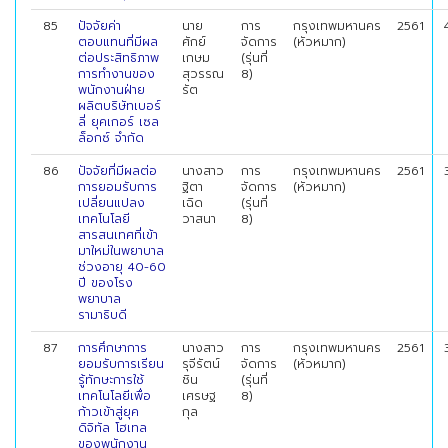
85
ปัจจัยค่า
นาย
การ
กรุงเทพมหานคร
2561
ตอบแทนที่มีผล
ศักย์
จัดการ
(หัวหมาก)
ต่อประสิทธิภาพ
เกษม
(รุ่นที่
การทำงานของ
สุวรรณ
8)
พนักงานฝ่าย
รัต
ผลิตบริษัทเบอร์
ลี่ ยุคเกอร์ เซล
ล็อกซ์ จำกัด
86
ปัจจัยที่มีผลต่อ
นางสาว
การ
กรุงเทพมหานคร
2561
การยอมรับการ
ฐิตา
จัดการ
(หัวหมาก)
เปลี่ยนแปลง
เฉิด
(รุ่นที่
เทคโนโลยี
วาสนา
8)
สารสนเทศที่เข้า
มาใหม่ในพยาบาล
ช่วงอายุ 40-60
ปี ของโรง
พยาบาล
รามาธิบดี
87
การศึกษาการ
นางสาว
การ
กรุงเทพมหานคร
2561
ยอมรับการเรียน
รุจีรัตน์
จัดการ
(หัวหมาก)
รู้ทักษะการใช้
ชิน
(รุ่นที่
เทคโนโลยีเพื่อ
เศรษฐ
8)
ก้าวเข้าสู่ยุค
กุล
ดิจิทัล โฮเทล
ของพนักงาน